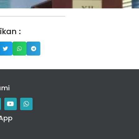
ikan :
ami
App