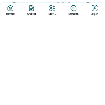
Home
Artikel
Menu
Kontak
Login
JADWAL PAS & SAS
Download App Sekolah
Nikmati Cara Mudah dan Menyenangkan Ketika Membaca Buku,
Update Informasi Sekolah Hanya Dalam Genggaman